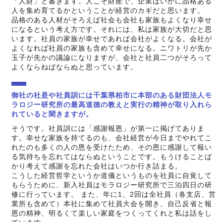
「人財」と書きます。人こそ財産で、企業はいかに品格ある
人を集め育てるかということが経営のカギだと思います。
品格のある人材がそろえば社会も会社も家族もよくなり幸せ
になるという考え方です。それには、私は家族が大切だと思
います。社員の家族が幸せであれば会社がよくなる。会社が
よくなれば社員の家族も含めて幸せになる。ニワトリが先か
玉子が先かの議論になりますが、会社と社員二つがそろって
よくならねばならぬと思っています。
御社の社是や社員訓には千葉県柏市に本部のある財団法人モ
ラロジー研究所の最高道徳の教えと実行の精神が取り入れら
れていると聞きますが。
そうです。社員訓には「感謝報恩」が第一に掲げてありま
す。幸せな家族を持てるのも、会社経営が今日までやれてこ
れたのも多くの人の恩を受けたため、その恩に感謝して報い
る気持ちを忘れてはならぬということです。もうけることば
かり考えて感謝を忘れた会社はいつか行き詰まる。
こうした経営哲学というか道儀というものを社員に自覚して
もらうために、新入社員はモラロジー研究所で三泊四日の研
修に行っています。 また、年に1、2回は全社員（各支店、営
業所も含めて）本社に集めて社員大会を開き、自己反省と報
恩の精神、明るくて楽しい家庭をつくってくれと私は話をし