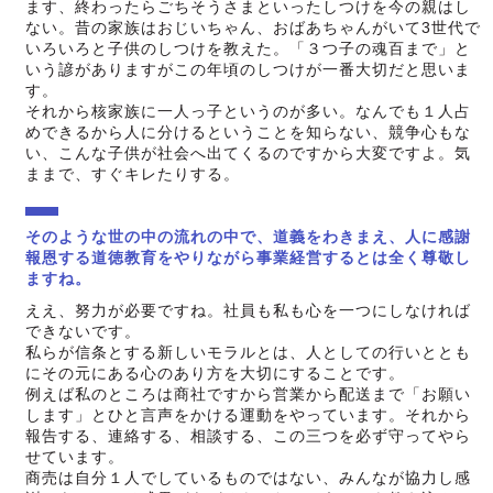
ます、終わったらごちそうさまといったしつけを今の親はし
ない。昔の家族はおじいちゃん、おばあちゃんがいて3世代で
いろいろと子供のしつけを教えた。「３つ子の魂百まで」と
いう諺がありますがこの年頃のしつけが一番大切だと思いま
す。
それから核家族に一人っ子というのが多い。なんでも１人占
めできるから人に分けるということを知らない、競争心もな
い、こんな子供が社会へ出てくるのですから大変ですよ。気
ままで、すぐキレたりする。
そのような世の中の流れの中で、道義をわきまえ、人に感謝
報恩する道徳教育をやりながら事業経営するとは全く尊敬し
ますね。
ええ、努力が必要ですね。社員も私も心を一つにしなければ
できないです。
私らが信条とする新しいモラルとは、人としての行いととも
にその元にある心のあり方を大切にすることです。
例えば私のところは商社ですから営業から配送まで「お願い
します」とひと言声をかける運動をやっています。それから
報告する、連絡する、相談する、この三つを必ず守ってやら
せています。
商売は自分１人でしているものではない、みんなが協力し感