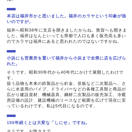
本店は福井市かと思いました。福井のカラヤという印象が強
いのですが。
福井へ昭和38年に支店を開きましたからね。敦賀へも開きま
した。福井はなんといっても県都で人口も多く販売高も多い
のでカラヤは福井にあると思われたのではないですかね。
小浜にも営業所を置いて福井から小浜まで全県に店を広げら
れた。
そうです。昭和30年代から40年代にかけて展開したわけで
す。
扱う品物も本来の鉄製品から針金、並板など二次製品へ、さ
らに水道用のパイプ、ドライバーなどの各種工具類と商品が
広がり建設資材、機械器具、鋼材二次製品の販売加工、冷暖
房設備の設計、建設機械のリースなど範囲を広げて現在に至
っているわけです。私は5代目になるのです。
150年続くとは大変な「しにせ」ですね。
そうです、お陰さまで…。