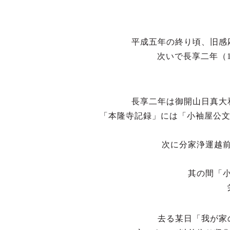
平成五年の終り頃、旧感
次いで長享二年（
長享二年は御開山日真大
「本隆寺記録」には「小袖屋公文
次に分家浄運越
其の間「
去る某日「我が家