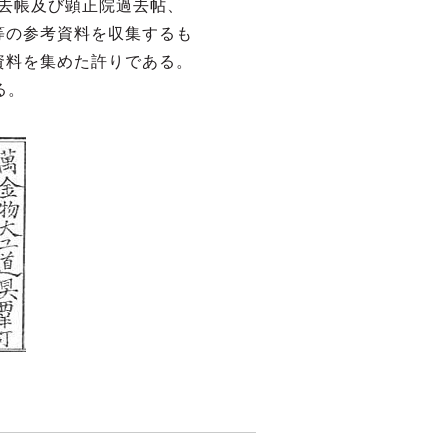
去帳及び顕正院過去帖、
等の参考資料を収集するも
資料を集めた許りである。
る。