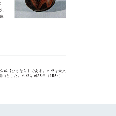
に
失
庫
久成【ひさなり】である。久成は天文
山とした。久成は同23年（1554）