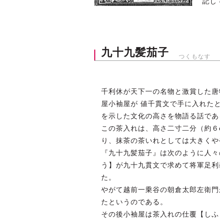
記し
九十九髪茄子
つくもなす
千利休が天下一の名物と激賞した唐
屋小袖屋が 値千貫文で手に入れた
を示した文化の高さを物語る話であ
この茶入れは、高さ二寸二分（約６c
り、抹茶の茶いれとしては大きくや
『九十九髪茄子』は次のように人々
う】が九十九貫文で求めて将軍足利
た。
やがて越前一乗谷の朝倉太郎左衛門
たというのである。
その後小袖屋は茶入れの仕覆【しふ