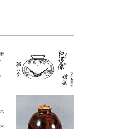
服
心
あ
れ
天