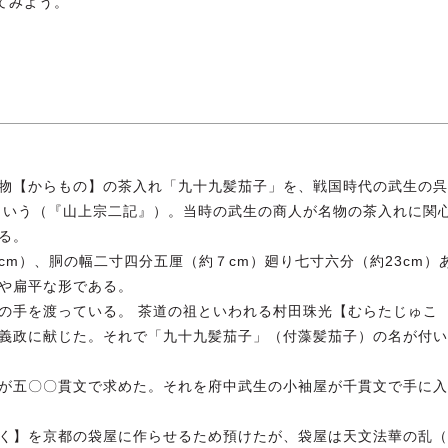
てみよう。
物【からもの】の茶入れ「九十九髪茄子」を、戦国時代の武生の呉
という（『山上宗二記』）。当時の武生の商人が名物の茶入れに関
る。
m）、胴の幅二寸四分五厘（約７cm）廻り七寸六分（約23cm）
や扁平な形である。
の手を渡っている。 茶道の祖といわれる村田珠光【むらたじゅこ
義政に献じた。それで「九十九髪茄子」（付藻髪茄子）の名が付い
が五〇〇貫文で求めた。それを府中武生の小袖屋が千貫文で手に入
く】を京都の袋屋に作らせるため預けたが、袋屋は天文法華の乱（