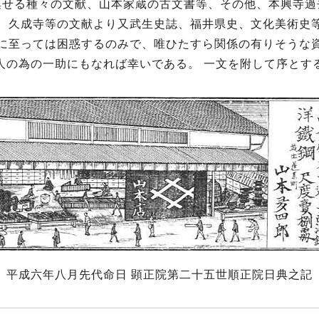
集せる種々の文献、山本家蔵の古文書等、その他、本興寺過
、久成寺等の文献より又武生史誌、福井県史、文化美術史
に至っては困惑するのみで、唯ひたすら関係の有りそうな
人の為の一助にもなれば幸いである。 一文を附して序とす
平成六年八月先代命日 顕正院第二十五世順正院日典之記