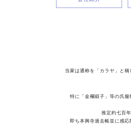
当家は通称を「カラヤ」と稱
特に「金襴緞子」等の呉服
推定約七百年
即ち本興寺過去帳並に感応