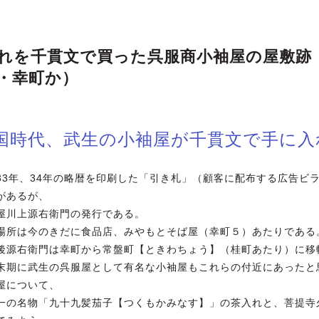
れを千貫文で買った呉服商小袖屋の屋敷跡
・幸町か）
国時代、武生の小袖屋が千貫文で手に入
33年、34年の略暦を印刷した「引き札」（顧客に配布する広告ビ
があるが、
屋川上源右衛門の発行である。
場所は今のきだに食品店、みやもとそば屋（幸町５）あたりである
後源右衛門は幸町から常盤町【ときわちょう】（桂町あたり）に移
末期に武生の呉服屋として有名な小袖屋もこれらの付近にあったと
屋について、
一の名物「九十九髪茄子【つくもかみなす】」の茶入れと、菩提寺