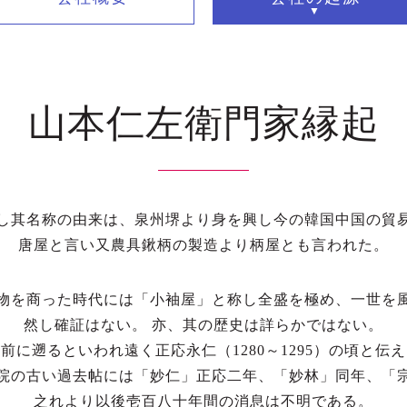
山本仁左衛門家縁起
し其名称の由来は、泉州堺より身を興し今の韓国中国の貿
唐屋と言い又農具鍬柄の製造より柄屋とも言われた。
物を商った時代には「小袖屋」と称し全盛を極め、一世を
然し確証はない。 亦、其の歴史は詳らかではない。
前に遡るといわれ遠く正応永仁（1280～1295）の頃と伝
院の古い過去帖には「妙仁」正応二年、「妙林」同年、「
之れより以後壱百八十年間の消息は不明である。