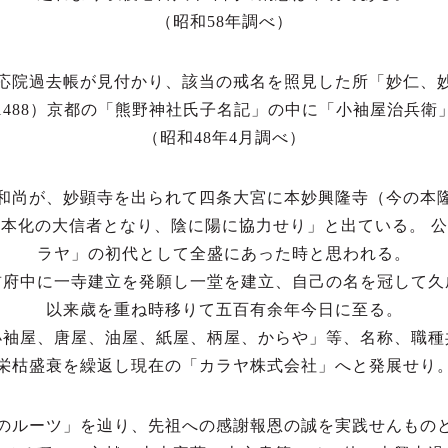
（昭和58年調べ）
応院過去帳が見付かり、該当の戒名を照見した所「妙仁、
1488）京都の「熊野神社氏子名記」の中に「小袖屋治兵衛
（昭和48年4月調べ）
和尚が、妙顕寺を出られて四条大宮に本妙興隆寺（今の本
本化の大信者となり、陰に陽に協力せり」と出ている。 
ラヤ」の初代として全盛にあった時と思われる。
前府中に一寺建立を発願し一堂を建立、自己の名を冠して久
以来歳を重ね時移りて五百有余年今日に至る。
小袖屋、唐屋、油屋、紙屋、柄屋、からや」等、名称、職種
栄枯盛衰を繰返し現在の「カラヤ株式会社」へと発展せり
のルーツ」を辿り、先祖への感謝報恩の誠を実践せんもの