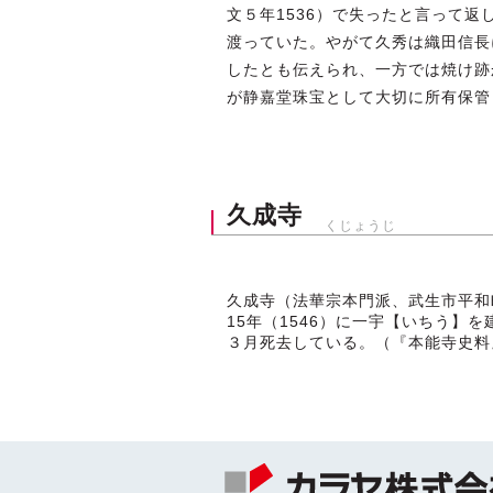
文５年1536）で失ったと言って
渡っていた。やがて久秀は織田信長
したとも伝えられ、一方では焼け跡
が静嘉堂珠宝として大切に所有保管
久成寺
くじょうじ
久成寺（法華宗本門派、武生市平和
15年（1546）に一宇【いちう】
３月死去している。（『本能寺史料