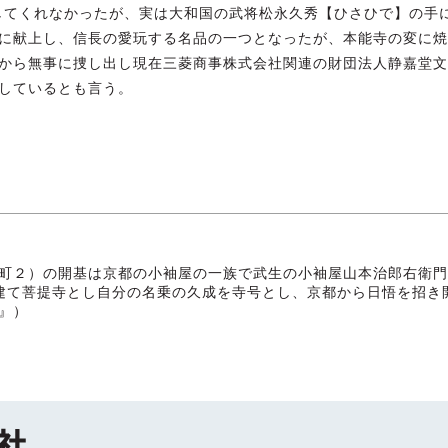
返してくれなかったが、実は大和国の武将松永久秀【ひさひで】の手
に献上し、信長の愛玩する名品の一つとなったが、本能寺の変に焼
から無事に捜し出し現在三菱商事株式会社関連の財団法人静嘉堂文
しているとも言う。
町２）の開基は京都の小袖屋の一族で武生の小袖屋山本治郎右衛門
を建て菩提寺とし自分の名乗の久成を寺号とし、京都から日悟を招き開
』）