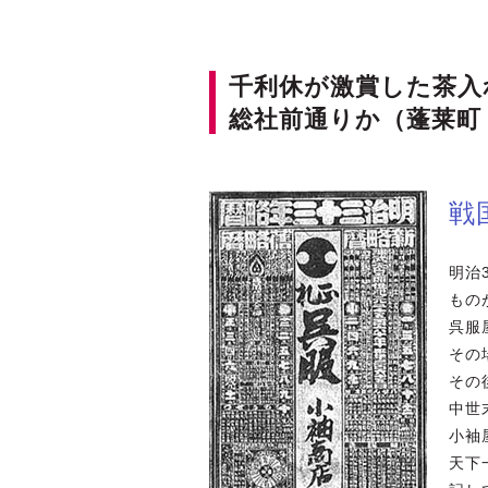
千利休が激賞した茶入
総社前通りか（蓬莱町
戦
明治
もの
呉服
その
その
中世
小袖
天下