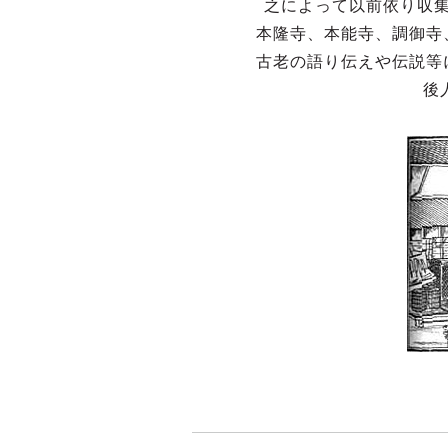
之によって以前依り収
本隆寺、本能寺、調御寺
古老の語り伝えや伝説等
後