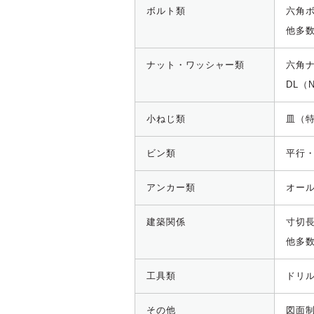
ボルト類
六角
他多
ナット・ワッシャー類
六角
DL（
小ねじ類
皿（
ビン類
平行
アンカー類
オー
建築関係
寸切
他多
工具類
ドリ
その他
図面