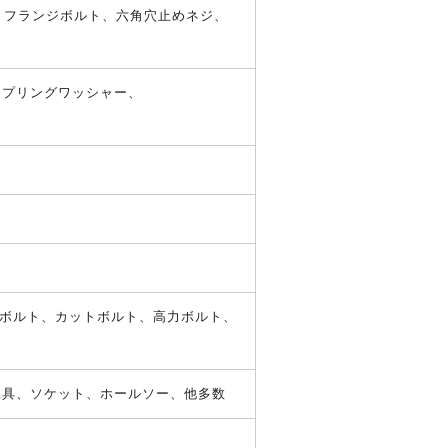
、
フランジボルト
、
六角穴止めネジ
、
スプリングワッシャー
、
ボルト
、
カットボルト
、
高力ボルト
、
工具
、
ソケット
、
ホールソー
、
他多数