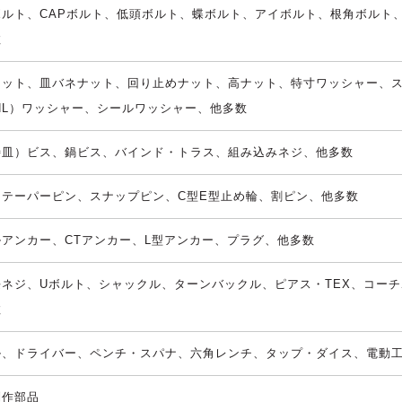
ボルト
、
CAPボルト
、
低頭ボルト
、
蝶ボルト
、
アイボルト
、
根角ボルト
数
ナット
、
皿バネナット
、
回り止めナット
、
高ナット
、
特寸ワッシャー
、
NL）ワッシャー
、
シールワッシャー
、
他多数
特皿）ビス
、
鍋ビス
、
バインド・トラス
、
組み込みネジ
、
他多数
・テーパーピン
、
スナップピン
、
C型E型止め輪
、
割ピン
、
他多数
ルアンカー
、
CTアンカー
、
L型アンカー
、
プラグ
、
他多数
長ネジ
、
Uボルト
、
シャックル
、
ターンバックル
、
ピアス・TEX
、
コーチ
数
ル
、
ドライバー
、
ペンチ・スパナ
、
六角レンチ
、
タップ・ダイス
、
電動
制作部品